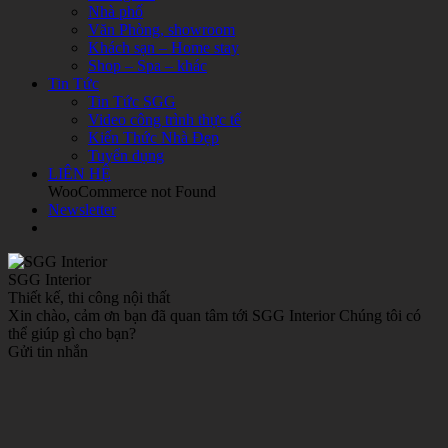
Nhà phố
Văn Phòng, showroom
Khách sạn – Home stay
Shop – Spa – khác
Tin Tức
Tin Tức SGG
Video công trình thực tế
Kiến Thức Nhà Đẹp
Tuyển dụng
LIÊN HỆ
WooCommerce not Found
Newsletter
SGG Interior
Thiết kế, thi công nội thất
Xin chào, cảm ơn bạn đã quan tâm tới SGG Interior Chúng tôi có
thể giúp gì cho bạn?
Gửi tin nhắn