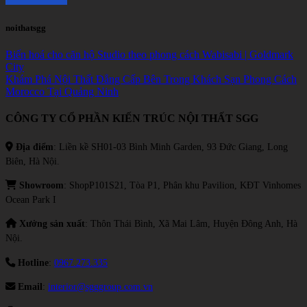
noithatsgg
Biến hoá cho căn hộ Studio theo phong cách Wabisabi | Goldmark
City
Khám Phá Nội Thất Đẳng Cấp Bên Trong Khách Sạn Phong Cách
Morocco Tại Quảng Ninh
CÔNG TY CỔ PHẦN KIẾN TRÚC NỘI THẤT SGG
Địa điểm
: Liền kề SH01-03 Bình Minh Garden, 93 Đức Giang, Long
Biên, Hà Nội.
Showroom
: ShopP101S21, Tòa P1, Phân khu Pavilion, KĐT Vinhomes
Ocean Park I
Xưởng sản xuất
: Thôn Thái Bình, Xã Mai Lâm, Huyện Đông Anh, Hà
Nội.
Hotline
:
0967.273.335
Email
:
interior@sgggroup.com.vn