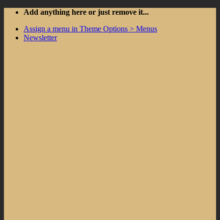
Skip
Add anything here or just remove it...
to
Assign a menu in Theme Options > Menus
content
Newsletter