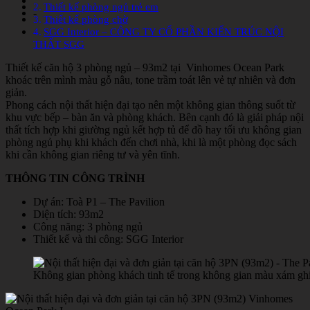
Thiết kế phòng ngủ trẻ em
-
Thiết kế phòng chờ
SGG Interior – CÔNG TY CỔ PHẦN KIẾN TRÚC NỘI
THẤT SGG
Thiết kế căn hộ 3 phòng ngủ – 93m2 tại Vinhomes Ocean Park
khoác trên mình màu gỗ nâu, tone trầm toát lên vẻ tự nhiên và đơn
giản.
Phong cách nội thất hiện đại tạo nên một không gian thông suốt từ
khu vực bếp – bàn ăn và phòng khách. Bên cạnh đó là giải pháp nội
thất tích hợp khi giường ngủ kết hợp tủ để đồ hay tối ưu không gian
phòng ngủ phụ khi khách đến chơi nhà, khi là một phòng đọc sách
khi cần không gian riêng tư và yên tĩnh.
THÔNG TIN CÔNG TRÌNH
Dự án: Toà P1 – The Pavilion
Diện tích: 93m2
Công năng: 3 phòng ngủ
Thiết kế và thi công: SGG Interior
Không gian phòng khách tinh tế trong không gian màu xám ghi