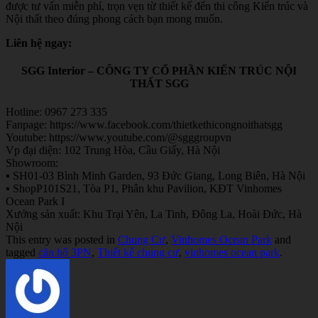
được tư vấn miễn phí, trọn vẹn từ thiết kế đến thi công Kiến trúc và
Nội thất theo đúng phong cách bạn mong muốn.
Liên hệ ngay:
SGG Interior – CÔNG TY CỔ PHẦN KIẾN TRÚC NỘI
THẤT SGG
Hotline: 0967 273 335
Fanpage: https://www.facebook.com/thietkethicongnoithatsgg
Youtube: https://www.youtube.com/@sgggroupvn
Vp đại diện: 102 Trung Hòa, Cầu Giấy, Hà Nội
Showroom:
▪ SH01-03 Bình Minh Garden, 93 Đức Giang, Long Biên, Hà Nội
▪ ShopP101S21, Tòa P1, Phân khu Pavilion, KĐT Vinhomes
Ocean Park I
Xưởng sản xuất: Khu Trại Yên, La Tinh, Đông La, Hoài Đức, Hà
Nội
This entry was posted in
Chung Cư
,
Vinhomes Ocean Park
and
tagged
căn hộ 3PN
,
Thiết kế chung cư
,
vinhomes ocean park
.