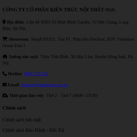
CÔNG TY CỔ PHẦN KIẾN TRÚC NỘI THẤT SGG
Địa điểm
: Liền kề SH01-03 Bình Minh Garden, 93 Đức Giang, Long
Biên, Hà Nội.
Showroom
: ShopP101S21, Tòa P1, Phân khu Pavilion, KĐT Vinhomes
Ocean Park I
Xưởng sản xuất
: Thôn Thái Bình, Xã Mai Lâm, Huyện Đông Anh, Hà
Nội.
Hotline
:
0967.273.335
Email
:
interior@sgggroup.com.vn
Thời gian làm việc
: Thứ 2 - Thứ 7 (8h00 -17h30)
Chính sách
Chính sách bảo mật
Chính sách Bảo Hành - Đổi Trả