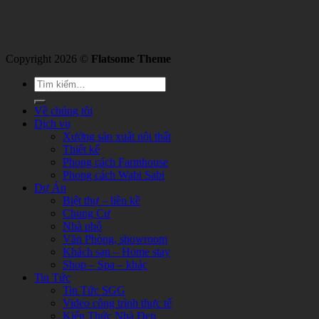
Copyright 2026 ©
Flatsome Theme
Về chúng tôi
Dịch vụ
Xưởng sản xuất nội thất
Thiết kế
Phong cách Farmhouse
Phong cách Wabi Sabi
Dự Án
Biệt thự – liền kề
Chung Cư
Nhà phố
Văn Phòng, showroom
Khách sạn – Home stay
Shop – Spa – khác
Tin Tức
Tin Tức SGG
Video công trình thực tế
Kiến Thức Nhà Đẹp