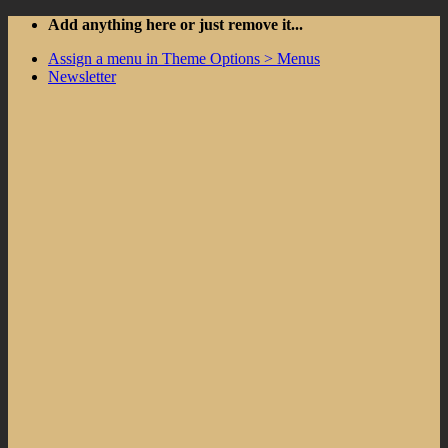
Skip
Add anything here or just remove it...
to
Assign a menu in Theme Options > Menus
content
Newsletter