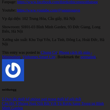
Fanpage:
https://www.facebook.com/thietkethicongnoithatsgg
Youtube:
https://www.youtube.com/@sgggroupvn
Vp đại diện: 102 Trung Hòa, Cầu giấy, Hà Nội
Showroom: SH01-03 Bình Minh Garden, 93 Đức Giang, Long
Biên, Hà Nội
Xưởng sản xuất: Khu Trại Yên, La Tinh, Đông La, Hoài Đức, Hà
Nội
This entry was posted in
Chung Cư
,
Phong cách tối giản -
Minimalism
,
Vinhomes Smart City
. Bookmark the
permalink
.
noithatsgg
5 Quy tắc thiết kế phòng ngủ trong thiết kế nội thất
Căn Hộ 3 Phòng Ngủ Nổi Bật Với Tủ Rượu Sang Trọng tại Bình
Minh Garden