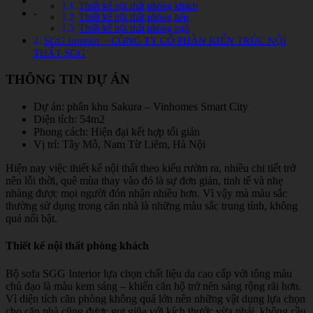
Thiết kế nội thất phòng khách
-
Thiết kế nội thất phòng bếp
Thiết kế nội thất phòng ngủ
SGG Interior – CÔNG TY CỔ PHẦN KIẾN TRÚC NỘI
THẤT SGG
THÔNG TIN DỰ ÁN
Dự án: phân khu Sakura – Vinhomes Smart City
Diện tích: 54m2
Phong cách: Hiện đại kết hợp tối giản
Vị trí: Tây Mỗ, Nam Từ Liêm, Hà Nội
Hiện nay việc thiết kế nội thất theo kiểu rườm ra, nhiều chi tiết trở
nên lỗi thời, quê mùa thay vào đó là sự đơn giản, tinh tế và nhẹ
nhàng được mọi người đón nhận nhiều hơn. Vì vậy mà màu sắc
thường sử dụng trong căn nhà là những màu sắc trung tính, không
quá nổi bật.
Thiết kế nội thất phòng khách
Bộ sofa SGG Interior lựa chọn chất liệu da cao cấp với tông màu
chủ đạo là màu kem sáng – khiến căn hộ trở nên sáng rộng rãi hơn.
Vì diện tích căn phòng không quá lớn nên những vật dụng lựa chọn
cho căn nhà cũng được gọt giũa với kích thước vừa phải, không cầu