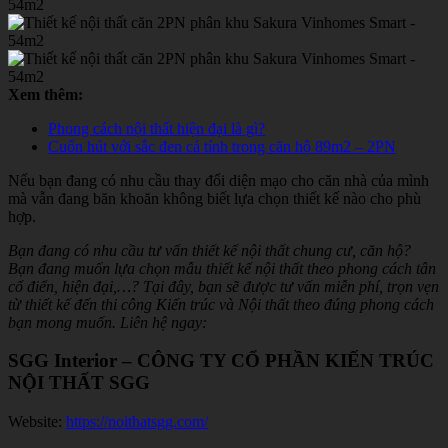
Xem thêm:
Phong cách nội thất hiện đại là gì?
Cuốn hút với sắc đen cá tính trong căn hộ 89m2 – 2PN
Nếu bạn đang có nhu cầu thay đổi diện mạo cho căn nhà của mình
mà vẫn đang băn khoăn không biết lựa chọn thiết kế nào cho phù
hợp.
Bạn đang có nhu cầu tư vấn thiết kế nội thất chung cư, căn hộ?
Bạn đang muốn lựa chọn mẫu thiết kế nội thất theo phong cách tân
cổ điển, hiện đại,…? Tại đây, bạn sẽ được tư vấn miễn phí, trọn vẹn
từ thiết kế đến thi công Kiến trúc và Nội thất theo đúng phong cách
bạn mong muốn. Liên hệ ngay:
SGG Interior – CÔNG TY CỔ PHẦN KIẾN TRÚC
NỘI THẤT SGG
Website:
https://noithatsgg.com/