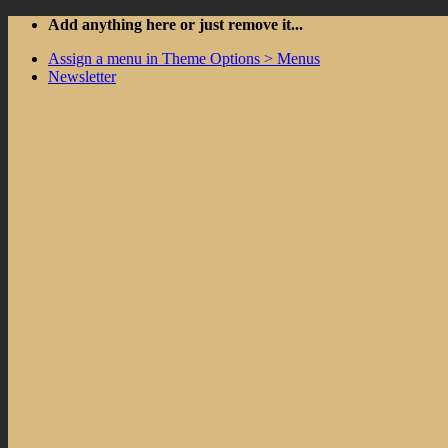
Skip
Add anything here or just remove it...
to
Assign a menu in Theme Options > Menus
content
Newsletter