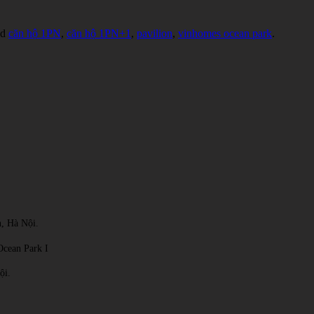
ed
căn hộ 1PN
,
căn hộ 1PN+1
,
pavilion
,
vinhomes ocean park
.
, Hà Nội.
Ocean Park I
ội.