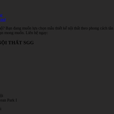
se
ư mơ
hộ? Bạn đang muốn lựa chọn mẫu thiết kế nội thất theo phong cách tân 
 bạn mong muốn. Liên hệ ngay:
 NỘI THẤT SGG
ội
ean Park I
i