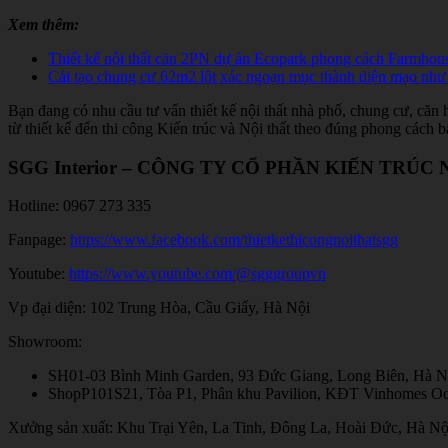
Xem thêm:
Thiết kế nội thất căn 2PN dự án Ecopark phong cách Farmhou
Cải tạo chung cư 62m2 lột xác ngoạn mục thành diện mạo nh
Bạn đang có nhu cầu tư vấn thiết kế nội thất nhà phố, chung cư, căn 
từ thiết kế đến thi công Kiến trúc và Nội thất theo đúng phong cách
SGG Interior – CÔNG TY CỔ PHẦN KIẾN TRÚC
Hotline: 0967 273 335
Fanpage:
https://www.facebook.com/thietkethicongnoithatsgg
Youtube:
https://www.youtube.com/@sgggroupvn
Vp đại diện: 102 Trung Hòa, Cầu Giấy, Hà Nội
Showroom:
SH01-03 Bình Minh Garden, 93 Đức Giang, Long Biên, Hà N
ShopP101S21, Tòa P1, Phân khu Pavilion, KĐT Vinhomes Oc
Xưởng sản xuất: Khu Trại Yên, La Tinh, Đông La, Hoài Đức, Hà Nộ