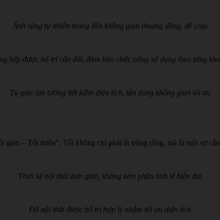
Ánh sáng tự nhiên mang đến không gian thoáng đãng, dễ chịu
g bếp được bố trí cân đối, đảm bảo chức năng sử dụng theo từng kh
Tủ giày âm tường tiết kiệm diện tích, tận dụng không gian tối ưu
Tối giản – Tối thiểu”. Tối không chỉ phải là trống rỗng, mà là một sự c
Thiết kế nội thất đơn giản, không kém phần tinh tế hiện đại
Đồ nội thất được bố trí hợp lý nhắm tối ưu diện tích