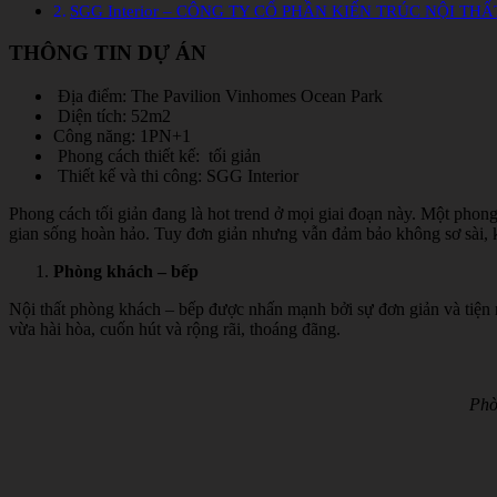
SGG Interior – CÔNG TY CỔ PHẦN KIẾN TRÚC NỘI THẤ
THÔNG TIN DỰ ÁN
Địa điểm: The Pavilion Vinhomes Ocean Park
Diện tích: 52m2
Công năng: 1PN+1
Phong cách thiết kế: tối giản
Thiết kế và thi công: SGG Interior
Phong cách tối giản đang là hot trend ở mọi giai đoạn này. Một phon
gian sống hoàn hảo. Tuy đơn giản nhưng vẫn đảm bảo không sơ sài, k
Phòng khách – bếp
Nội thất phòng khách – bếp được nhấn mạnh bởi sự đơn giản và tiện 
vừa hài hòa, cuốn hút và rộng rãi, thoáng đãng.
Phò