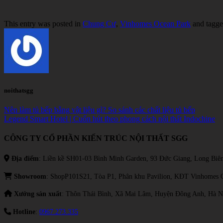
This entry was posted in
Chung Cư
,
Vinhomes Ocean Park
and tagg
noithatsgg
Nên làm tủ bếp bằng vật liệu gì? So sánh các chất liệu tủ bếp
Legend Smart Hotel | Cuốn hút theo phong cách nội thất Indochine
CÔNG TY CỔ PHẦN KIẾN TRÚC NỘI THẤT SGG
Địa điểm
: Liền kề SH01-03 Bình Minh Garden, 93 Đức Giang, Long Biên
Showroom
: ShopP101S21, Tòa P1, Phân khu Pavilion, KĐT Vinhomes 
Xưởng sản xuất
: Thôn Thái Bình, Xã Mai Lâm, Huyện Đông Anh, Hà N
Hotline
:
0967.273.335