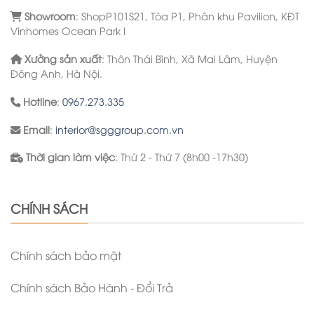
Showroom
: ShopP101S21, Tòa P1, Phân khu Pavilion, KĐT
Vinhomes Ocean Park I
Xưởng sản xuất
: Thôn Thái Bình, Xã Mai Lâm, Huyện
Đông Anh, Hà Nội.
Hotline
:
0967.273.335
Email
:
interior@sgggroup.com.vn
Thời gian làm việc
: Thứ 2 - Thứ 7 (8h00 -17h30)
CHÍNH SÁCH
Chính sách bảo mật
Chính sách Bảo Hành - Đổi Trả