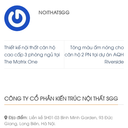
NOITHATSGG
Thiết kế nội thất căn hộ
Tông màu ấm nóng cho
cao cấp 3 phòng ngủ tại
căn hộ 2 PN tại dự án AQH
The Matrix One
Riverside
CÔNG TY CỔ PHẦN KIẾN TRÚC NỘI THẤT SGG
Địa điểm
: Liền kề SH01-03 Bình Minh Garden, 93 Đức
Giang, Long Biên, Hà Nội.