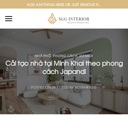
Skip
ADD ANYTHING HERE OR JUST REMOVE IT...
to
content
NHÀ PHỐ
,
PHONG CÁCH JAPANDI
Cải tạo nhà tại Minh Khai theo phong
cách Japandi
POSTED ON
29.11.2023
BY
NOITHATSGG