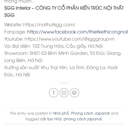
mong muốn…
SGG Interior – CÔNG TY CỔ PHẦN KIẾN TRÚC NỘI THẤT
SGG
Website: https://noithatsgg.com/
Fanpage:
https://www.facebook.com/thietkethicongnoi
Youtube: https://www.youtube.com/@sgggroupvn
Vp đại diện: 102 Trung Hòa, Cầu giấy, Hà Nội
Showroom: SH01-03 Bình Minh Garden, 93 Đức Giang,
Long Biên, Hà Nội
Xưởng sản xuất: Khu Trại Yên, La Tinh, Đông La, Hoài
Đức, Hà Nội
This entry was posted in
Nhà phố
,
Phong cách Japandi
and
tagged
cải tạo nhà
,
phong cách japandi
.