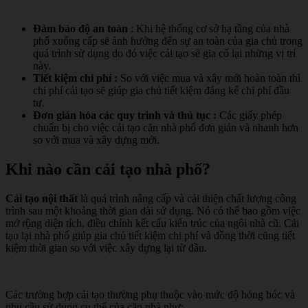
Đảm bảo độ an toàn
: Khi hệ thống cơ sở hạ tầng của nhà
phố xuống cấp sẽ ảnh hưởng đến sự an toàn của gia chủ trong
quá trình sử dụng do đó việc cải tạo sẽ gia cố lại những vị trí
này.
Tiết kiệm chi phí :
So với việc mua và xây mới hoàn toàn thì
chi phí cải tạo sẽ giúp gia chủ tiết kiệm đáng kể chi phí đầu
tư.
Đơn giản hóa các quy trình và thủ tục :
Các giấy phép
chuẩn bị cho việc cải tạo căn nhà phố đơn giản và nhanh hơn
so với mua và xây dựng mới.
Khi nào cần cải tạo nhà phố?
Cải tạo nội thất
là quá trình nâng cấp và cải thiện chất lượng công
trình sau một khoảng thời gian dài sử dụng. Nó có thể bao gồm việc
mở rộng diện tích, điều chỉnh kết cấu kiến trúc của ngôi nhà cũ. Cải
tạo lại nhà phố giúp gia chủ tiết kiệm chi phí và đồng thời cũng tiết
kiệm thời gian so với việc xây dựng lại từ đầu.
Các trường hợp cải tạo thường phụ thuộc vào mức độ hỏng hóc và
nhu cầu sử dụng cụ thể của căn nhà như: