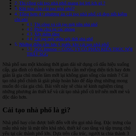
Thi công cải tạo nhà phố mang lại lợi ích gì ?
-
Khi nào cần cải tạo nhà phố?
Tổng hợp 4+ phương án cải tạo nhà phố cũ đẹp tiết kiệm
chi phí
Thi công và cải tạo mặt tiền nhà phố
Phân chia lại các phòng
Xây thêm tầng
Cải tạo một phần nội thất nhà phố
Những điều cần lưu ý trước khi cải tạo nhà phố
SGG Interior – CÔNG TY CỔ PHẦN KIẾN TRÚC NỘI
THẤT SGG
Nhà phố sau một khoảng thời gian dài sử dụng có dấu hiệu xuống
cấp, gia đình có thành viên mới nên cần mở rộng diện tích hay đơn
giản là gia chủ muốn làm mới lại không gian sống của mình ? Cải
tạo nhà phố chính là giải pháp hoàn hảo để đáp ứng những mong
muốn đó của gia chủ. Bài viết này sẽ chia sẻ kinh nghiệm cùng
những phương án thiết kế và cải tạo nhà phố cũ trở nên mới mẻ và
độc đáo hơn.
Cải tạo nhà phố là gì?
Nhà phố hay còn được biết đến với tên gọi nhà ống. Đặc trưng của
mẫu nhà này là mặt tiền khá nhỏ, thiết kế cao tầng và tập trung chủ
yếu tại các thành phố lớn. Dựa trên cấu trúc, người ta chia thành 3