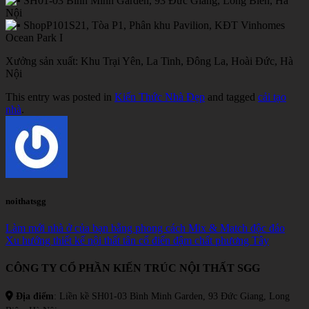
SH01-03 Bình Minh Garden, 93 Đức Giang, Long Biên, Hà
Nội
ShopP101S21, Tòa P1, Phân khu Pavilion, KĐT Vinhomes
Ocean Park I
Xưởng sản xuất: Khu Trại Yên, La Tinh, Đông La, Hoài Đức, Hà
Nội
This entry was posted in
Kiến Thức Nhà Đẹp
and tagged
cải tạo
nhà
.
noithatsgg
Làm mới nhà ở của bạn bằng phong cách Mix & Match độc đáo
Xu hướng thiết kế nội thất tân cổ điển đậm chất phương Tây
CÔNG TY CỔ PHẦN KIẾN TRÚC NỘI THẤT SGG
Địa điểm
: Liền kề SH01-03 Bình Minh Garden, 93 Đức Giang, Long