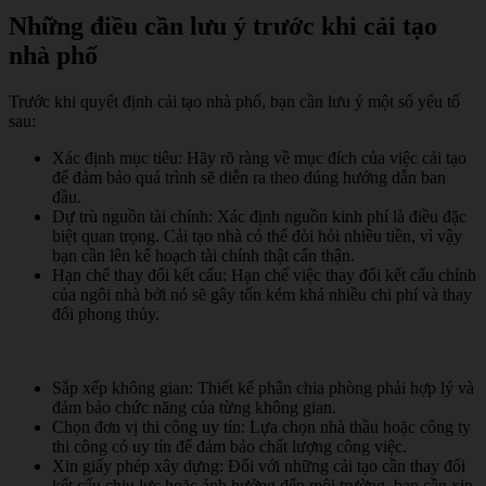
Những điều cần lưu ý trước khi cải tạo
nhà phố
Trước khi quyết định cải tạo nhà phố, bạn cần lưu ý một số yếu tố
sau:
Xác định mục tiêu: Hãy rõ ràng về mục đích của việc cải tạo
để đảm bảo quá trình sẽ diễn ra theo đúng hướng dẫn ban
đầu.
Dự trù nguồn tài chính: Xác định nguồn kinh phí là điều đặc
biệt quan trọng. Cải tạo nhà có thể đòi hỏi nhiều tiền, vì vậy
bạn cần lên kế hoạch tài chính thật cẩn thận.
Hạn chế thay đổi kết cấu: Hạn chế việc thay đổi kết cấu chính
của ngôi nhà bởi nó sẽ gây tốn kém khá nhiều chi phí và thay
đổi phong thủy.
Sắp xếp không gian: Thiết kế phân chia phòng phải hợp lý và
đảm bảo chức năng của từng không gian.
Chọn đơn vị thi công uy tín: Lựa chọn nhà thầu hoặc công ty
thi công có uy tín để đảm bảo chất lượng công việc.
Xin giấy phép xây dựng: Đối với những cải tạo cần thay đổi
kết cấu chịu lực hoặc ảnh hưởng đến môi trường, bạn cần xin