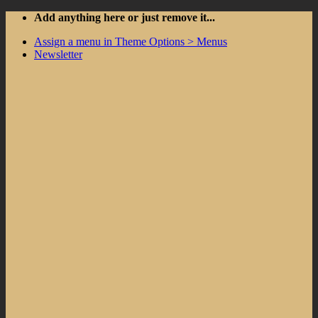
Skip
Add anything here or just remove it...
to
Assign a menu in Theme Options > Menus
content
Newsletter