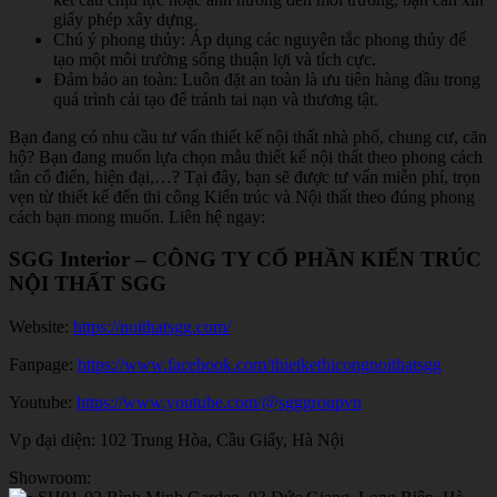
giấy phép xây dựng.
Chú ý phong thủy: Áp dụng các nguyên tắc phong thủy để
tạo một môi trường sống thuận lợi và tích cực.
Đảm bảo an toàn: Luôn đặt an toàn là ưu tiên hàng đầu trong
quá trình cải tạo để tránh tai nạn và thương tật.
Bạn đang có nhu cầu tư vấn thiết kế nội thất nhà phố, chung cư, căn
hộ? Bạn đang muốn lựa chọn mẫu thiết kế nội thất theo phong cách
tân cổ điển, hiện đại,…? Tại đây, bạn sẽ được tư vấn miễn phí, trọn
vẹn từ thiết kế đến thi công Kiến trúc và Nội thất theo đúng phong
cách bạn mong muốn. Liên hệ ngay:
SGG Interior – CÔNG TY CỔ PHẦN KIẾN TRÚC
NỘI THẤT SGG
Website:
https://noithatsgg.com/
Fanpage:
https://www.facebook.com/thietkethicongnoithatsgg
Youtube:
https://www.youtube.com/@sgggroupvn
Vp đại diện: 102 Trung Hòa, Cầu Giấy, Hà Nội
Showroom: