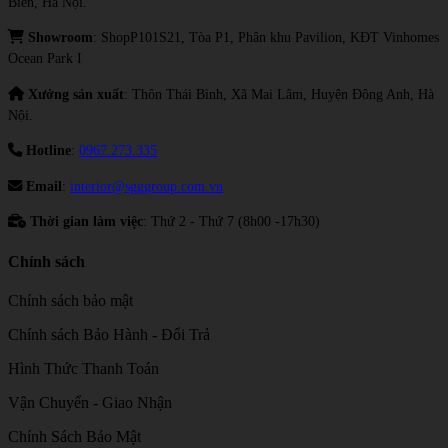
Biên, Hà Nội.
Showroom
: ShopP101S21, Tòa P1, Phân khu Pavilion, KĐT Vinhomes
Ocean Park I
Xưởng sản xuất
: Thôn Thái Bình, Xã Mai Lâm, Huyện Đông Anh, Hà
Nội.
Hotline
:
0967.273.335
Email
:
interior@sgggroup.com.vn
Thời gian làm việc
: Thứ 2 - Thứ 7 (8h00 -17h30)
Chính sách
Chính sách bảo mật
Chính sách Bảo Hành - Đổi Trả
Hình Thức Thanh Toán
Vận Chuyển - Giao Nhận
Chính Sách Bảo Mật