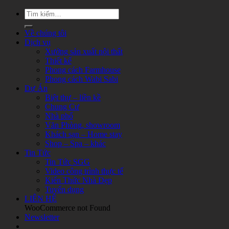
Về chúng tôi
Dịch vụ
Xưởng sản xuất nội thất
Thiết kế
Phong cách Farmhouse
Phong cách Wabi Sabi
Dự Án
Biệt thự – liền kề
Chung Cư
Nhà phố
Văn Phòng, showroom
Khách sạn – Home stay
Shop – Spa – khác
Tin Tức
Tin Tức SGG
Video công trình thực tế
Kiến Thức Nhà Đẹp
Tuyển dụng
LIÊN HỆ
WooCommerce not Found
Newsletter