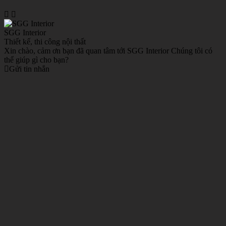
SGG Interior
Thiết kế, thi công nội thất
Xin chào, cảm ơn bạn đã quan tâm tới SGG Interior Chúng tôi có
thể giúp gì cho bạn?
Gửi tin nhắn