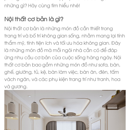
những gì? Hãy cùng tìm hiểu nhé!
Nội thất cơ bản là gì?
Nội thất cơ bản là những món đồ cần thiết trong
trang trí và bố trí không gian sống, nhằm mang lại tính
thẩm mỹ, tính tiện ích và tối ưu hóa không gian. Đây
là những món đồ mà mỗi ngôi nhà cần có để đáp
ứng nhu cầu cơ bản của cuộc sống hàng ngày. Nội
thất cơ bản bao gồm những món đồ như sofa, bàn,
ghế, giường, tủ, kệ, bàn làm việc, bàn ăn, đèn, tấm
vách ngăn, và các phụ kiện trang trí như tranh, hoa
và gương.