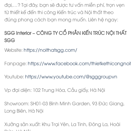
đại,…? Tại đây, bạn sẽ được tư vấn miễn phí, trọn vẹn
từ thiết kế đến thi công Kiến trúc và Nội thất theo
đúng phong cách bạn mong muốn. Liên hệ ngay:
SGG Interior – CÔNG TY CỔ PHẦN KIẾN TRÚC NỘI THẤT
SGG
Website:
https://noithatsgg.com/
Fanpage:
https://www.facebook.com/thietkethicongnoi
Youtube:
https://www.youtube.com/@sgggroupvn
Vp đại diện: 102 Trung Hòa, Cầu giấy, Hà Nội
Showroom: SH01-03 Bình Minh Garden, 93 Đức Giang,
Long Biên, Hà Nội
Xưởng sản xuất: Khu Trại Yên, La Tinh, Đông La, Hoài