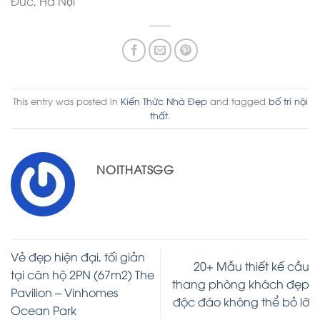
Đức, Hà Nội
This entry was posted in
Kiến Thức Nhà Đẹp
and tagged
bố trí nội
thất
.
NOITHATSGG
Vẻ đẹp hiện đại, tối giản
20+ Mẫu thiết kế cầu
tại căn hộ 2PN (67m2) The
thang phòng khách đẹp
Pavilion – Vinhomes
độc đáo không thể bỏ lỡ
Ocean Park