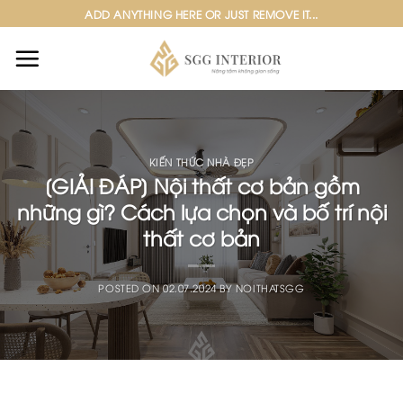
Skip
ADD ANYTHING HERE OR JUST REMOVE IT...
to
content
KIẾN THỨC NHÀ ĐẸP
[GIẢI ĐÁP] Nội thất cơ bản gồm
những gì? Cách lựa chọn và bố trí nội
thất cơ bản
POSTED ON
02.07.2024
BY
NOITHATSGG