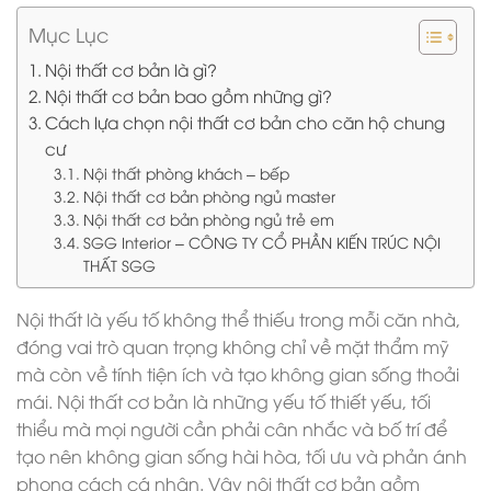
Mục Lục
Nội thất cơ bản là gì?
Nội thất cơ bản bao gồm những gì?
Cách lựa chọn nội thất cơ bản cho căn hộ chung
cư
Nội thất phòng khách – bếp
Nội thất cơ bản phòng ngủ master
Nội thất cơ bản phòng ngủ trẻ em
SGG Interior – CÔNG TY CỔ PHẦN KIẾN TRÚC NỘI
THẤT SGG
Nội thất là yếu tố không thể thiếu trong mỗi căn nhà,
đóng vai trò quan trọng không chỉ về mặt thẩm mỹ
mà còn về tính tiện ích và tạo không gian sống thoải
mái. Nội thất cơ bản là những yếu tố thiết yếu, tối
thiểu mà mọi người cần phải cân nhắc và bố trí để
tạo nên không gian sống hài hòa, tối ưu và phản ánh
phong cách cá nhân. Vậy nội thất cơ bản gồm