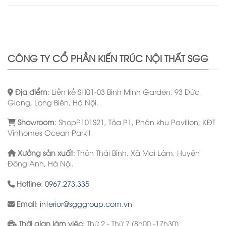
CÔNG TY CỔ PHẦN KIẾN TRÚC NỘI THẤT SGG
Địa điểm
: Liền kề SH01-03 Bình Minh Garden, 93 Đức
Giang, Long Biên, Hà Nội.
Showroom
: ShopP101S21, Tòa P1, Phân khu Pavilion, KĐT
Vinhomes Ocean Park I
Xưởng sản xuất
: Thôn Thái Bình, Xã Mai Lâm, Huyện
Đông Anh, Hà Nội.
Hotline
:
0967.273.335
Email
:
interior@sgggroup.com.vn
Thời gian làm việc
: Thứ 2 - Thứ 7 (8h00 -17h30)