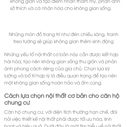
không gian và tạo điểm nhấn thẩm mỹ, phản ánh
sở thích và cá nhân hóa cho không gian sống.
Những món đồ trang trí như đèn chiếu sáng, tranh
treo tường sẽ giúp không gian thêm sinh động
Những yếu tố nội thất cơ bản này cần được kết hợp
hài hòa, tạo nên không gian sống thư giãn và phản
ánh phong cách riêng của gia chủ. Chọn lựa kỹ
lưỡng và bố trí hợp lý là điều quan trọng để tạo nên
một không gian sống hoàn hảo và ấm cúng.
Cách lựa chọn nội thất cơ bản cho căn hộ
chung cư
Căn hộ chung cư, với diện tích thường hạn chế, đòi
hỏi việc thiết kế nội thất phải được tối ưu hóa, linh
hoạt và hiệu quả. Dưới đây là một tìm hiểu về nội thất