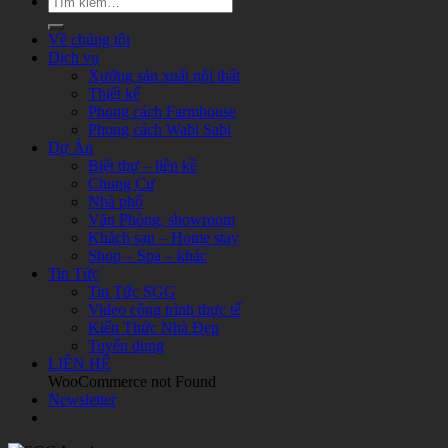
Về chúng tôi
Dịch vụ
Xưởng sản xuất nội thất
Thiết kế
Phong cách Farmhouse
Phong cách Wabi Sabi
Dự Án
Biệt thự – liền kề
Chung Cư
Nhà phố
Văn Phòng, showroom
Khách sạn – Home stay
Shop – Spa – khác
Tin Tức
Tin Tức SGG
Video công trình thực tế
Kiến Thức Nhà Đẹp
Tuyển dụng
LIÊN HỆ
WooCommerce not Found
Newsletter