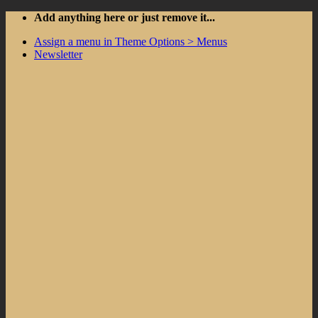
Skip
Add anything here or just remove it...
to
Assign a menu in Theme Options > Menus
content
Newsletter