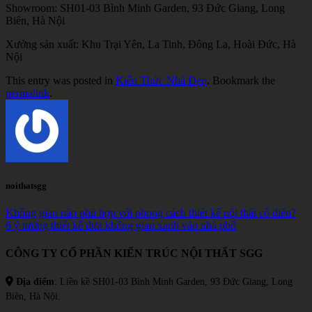
Showroom: SH01-03 Bình Minh Garden, 93 Đức Giang, Long
Biên, Hà Nội
Xưởng sản xuất: Khu Trại Yên, La Tinh, Đông La, Hoài Đức, Hà
Nội
This entry was posted in
Kiến Thức Nhà Đẹp
. Bookmark the
permalink
.
noithatsgg
Không gian nào phù hợp với phong cách thiết kế nội thất cổ điển?
6 ý tưởng thiết kế đưa không gian xanh vào nhà phố
CÔNG TY CỔ PHẦN KIẾN TRÚC NỘI THẤT SGG
Địa điểm
: Liền kề SH01-03 Bình Minh Garden, 93 Đức Giang, Long
Biên, Hà Nội.