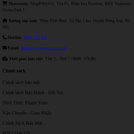
Showroom
: ShopP101S21, Tòa P1, Phân khu Pavilion, KĐT Vinhomes
Ocean Park I
Xưởng sản xuất
: Thôn Thái Bình, Xã Mai Lâm, Huyện Đông Anh, Hà
Nội.
Hotline
:
0967.273.335
Email
:
interior@sgggroup.com.vn
Thời gian làm việc
: Thứ 2 - Thứ 7 (8h00 -17h30)
Chính sách
Chính sách bảo mật
Chính sách Bảo Hành - Đổi Trả
Hình Thức Thanh Toán
Vận Chuyển - Giao Nhận
Chính Sách Bảo Mật
FOLLOW US