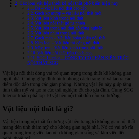
Các loại vật liệu thiết kế nội thất phổ biến hiện nay
-
Đá – vật liệu nội thất cao cấp
Gạch xơ mướp – vật liệu nội thất mới
Vật liệu kính trong nội thất
Vật liệu nội thất gỗ tự nhiên
Vật liệu trong nội thất gỗ công nghiệp
Vật liệu nhựa trong nội thất
Gạch men – Vật liệu hoàn thiện nội thất
Kim loại – Vật liệu thi công nội thất
Mây, tre – Vật liệu xanh trong nội thất
Vật liệu nội thất trần thạch cao
SGG Interior – CÔNG TY CỔ PHẦN KIẾN TRÚC
NỘI THẤT SGG
Vật liệu nội thất đóng vai trò quan trọng trong thiết kế không gian
ngôi nhà. Chúng giúp định hình phong cách trang trí và tạo ra các
điểm độc đáo trong các gian phòng. Những vật liệu này giúp tăng
tính thẩm mỹ và tạo ra các trải nghiệm tốt cho gia đình. Cùng SGG
Interior khám phá top 10 vật liệu nội thất đón đầu xu hướng.
Vật liệu nội thất là gì?
Vật liệu trong nội thất là những vật liệu trang trí không gian nội thất
mang đến tính thẩm mỹ cho không gian ngôi nhà. Nó có vai trò rất
quan trọng trong việc tạo nên không gian sống và làm việc tiện
nghi, thoải mái.