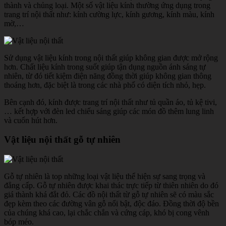
thành và chủng loại. Một số vật liệu kính thường ứng dụng trong
trang trí nội thất như: kính cường lực, kính gương, kính màu, kính
mờ,…
Sử dụng vật liệu kính trong nội thất giúp không gian được mở rộng
hơn. Chất liệu kính trong suốt giúp tận dụng nguồn ánh sáng tự
nhiên, từ đó tiết kiệm điện năng đồng thời giúp không gian thông
thoáng hơn, đặc biệt là trong các nhà phố có diện tích nhỏ, hẹp.
Bên cạnh đó, kính được trang trí nội thất như tủ quần áo, tủ kệ tivi,
… kết hợp với đèn led chiếu sáng giúp các món đồ thêm lung linh
và cuốn hút hơn.
Vật liệu nội thất gỗ tự nhiên
Gỗ tự nhiên là top những loại vật liệu thể hiện sự sang trọng và
đẳng cấp. Gỗ tự nhiên được khai thác trực tiếp từ thiên nhiên do đó
giá thành khá đắt đỏ. Các đồ nội thất từ gỗ tự nhiên sẽ có màu sắc
đẹp kèm theo các đường vân gỗ nổi bật, độc đáo. Đồng thời độ bền
của chúng khá cao, lại chắc chắn và cứng cáp, khó bị cong vênh
bóp méo.