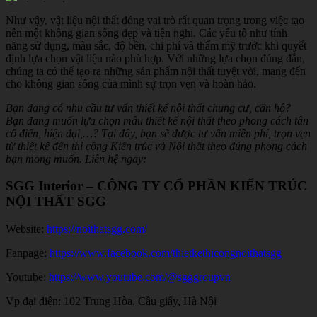
Như vậy, vật liệu nội thất đóng vai trò rất quan trọng trong việc tạo
nên một không gian sống đẹp và tiện nghi. Các yếu tố như tính
năng sử dụng, màu sắc, độ bền, chi phí và thẩm mỹ trước khi quyết
định lựa chọn vật liệu nào phù hợp. Với những lựa chọn đúng đắn,
chúng ta có thể tạo ra những sản phẩm nội thất tuyệt vời, mang đến
cho không gian sống của mình sự trọn vẹn và hoàn hảo.
Bạn đang có nhu cầu tư vấn thiết kế nội thất chung cư, căn hộ?
Bạn đang muốn lựa chọn mẫu thiết kế nội thất theo phong cách tân
cổ điển, hiện đại,…? Tại đây, bạn sẽ được tư vấn miễn phí, trọn vẹn
từ thiết kế đến thi công Kiến trúc và Nội thất theo đúng phong cách
bạn mong muốn. Liên hệ ngay:
SGG Interior – CÔNG TY CỔ PHẦN KIẾN TRÚC
NỘI THẤT SGG
Website:
https://noithatsgg.com/
Fanpage:
https://www.facebook.com/thietkethicongnoithatsgg
Youtube:
https://www.youtube.com/@sgggroupvn
Vp đại diện: 102 Trung Hòa, Cầu giấy, Hà Nội