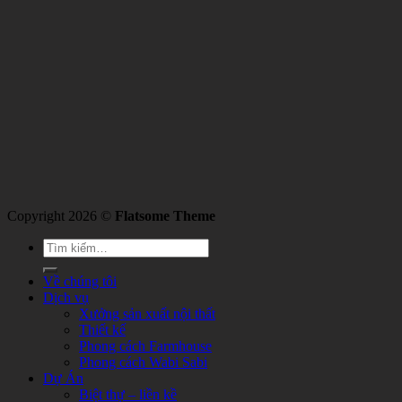
Copyright 2026 ©
Flatsome Theme
Về chúng tôi
Dịch vụ
Xưởng sản xuất nội thất
Thiết kế
Phong cách Farmhouse
Phong cách Wabi Sabi
Dự Án
Biệt thự – liền kề