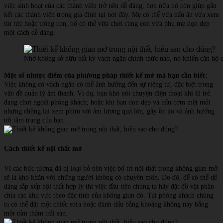
việc sinh hoạt của các thành viên trở nên dễ dàng, hơn nữa nó còn giúp gắn
kết các thành viên trong gia đình tại nơi đây. Mẹ có thể vừa nấu ăn vừa xem
tin tức hoặc trông con, bố có thể vừa chơi cùng con vừa phụ mẹ dọn dẹp
một cách dễ dàng.
Nhờ không sở hữu bất kỳ vách ngăn chính thức nào, nó khiến căn hộ c
Một số nhược điểm của phương pháp thiết kế mở mà bạn cần biết:
Việc không có vách ngăn có thể ảnh hưởng đến sự riêng tư, đặc biệt trong
vấn đề quản lý âm thanh. Ví dụ, bạn khó nói chuyện điện thoại khi lũ trẻ
đang chơi ngoài phòng khách; hoặc khi bạn dọn dẹp và nấu cơm mệt mỏi
nhưng chồng lại xem phim với âm lượng quá lớn, gây ồn ào và ảnh hưởng
tới tâm trạng của bạn.
Cách thiết kế nội thất mở
Vì các bức tường đã bị loại bỏ nên việc bố trí nội thất trong không gian mở
sẽ là khó khăn với những người không có chuyên môn. Do đó, để có thể dễ
dàng sắp xếp nội thất hợp lý thì việc đầu tiên chúng ta hãy đặt đồ vật phân
chia các khu vực theo đặc tính của không gian đó. Tại phòng khách chúng
ta có thể đặt một chiếc sofa hoặc đánh dấu bằng khoảng không này bằng
một tấm thảm trải sàn.