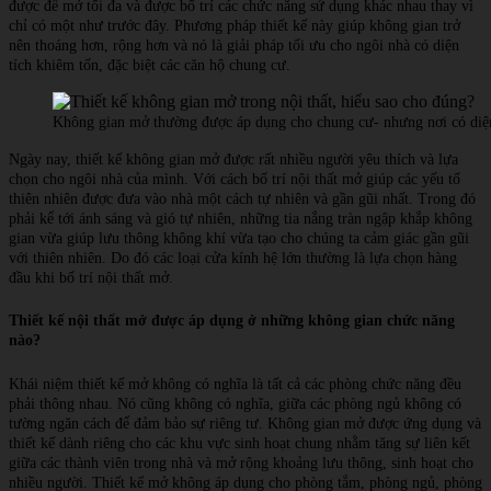
được để mở tối đa và được bố trí các chức năng sử dụng khác nhau thay vì
chỉ có một như trước đây. Phương pháp thiết kế này giúp không gian trở
nên thoáng hơn, rộng hơn và nó là giải pháp tối ưu cho ngôi nhà có diện
tích khiêm tốn, đặc biệt các căn hộ chung cư.
Không gian mở thường được áp dụng cho chung cư- nhưng nơi có diện
Ngày nay, thiết kế không gian mở được rất nhiều người yêu thích và lựa
chọn cho ngôi nhà của mình. Với cách bố trí nội thất mở giúp các yếu tố
thiên nhiên được đưa vào nhà một cách tự nhiên và gần gũi nhất. Trong đó
phải kể tới ánh sáng và gió tự nhiên, những tia nắng tràn ngập khắp không
gian vừa giúp lưu thông không khí vừa tạo cho chúng ta cảm giác gần gũi
với thiên nhiên. Do đó các loại cửa kính hệ lớn thường là lựa chọn hàng
đầu khi bố trí nội thất mở.
Thiết kế nội thất mở được áp dụng ở những không gian chức năng
nào?
Khái niệm thiết kế mở không có nghĩa là tất cả các phòng chức năng đều
phải thông nhau. Nó cũng không có nghĩa, giữa các phòng ngủ không có
tường ngăn cách để đảm bảo sự riêng tư. Không gian mở được ứng dụng và
thiết kế dành riêng cho các khu vực sinh hoạt chung nhằm tăng sự liên kết
giữa các thành viên trong nhà và mở rộng khoảng lưu thông, sinh hoạt cho
nhiều người. Thiết kế mở không áp dụng cho phòng tắm, phòng ngủ, phòng