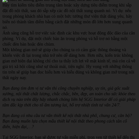
Hãy tìm kiếm tiêu điểm trung tâm hoặc xây dựng tiêu điểm trong khi sắp
đặt đồ nội thất, sau đó sắp xếp các đồ nội thất xung quanh nó. Ví dụ: nếu
trong phòng khách nhà bạn có một bức tường thư viện thật đáng yêu, hãy
biến nó thành tâm điểm bằng cách đặt những món đồ lớn hơn xung quanh
nó.
Ánh sáng cũng hỗ trợ việc xác định các khu vực hoạt động độc đáo của căn
phòng. Ví dụ, đặt một chiếc bàn ăn trong phòng và hỗ trợ nó bằng một
chiếc đèn bàn hoặc đèn chùm.
Một không gian mở sẽ giúp cho chúng ta có cảm giác thông thoáng và
khiến việc đi lại trong nhà trở nên dễ dàng hơn. Hơn nữa, kiến trúc không
gian mở hiện đại không chỉ cho ta thấy ích lợi về mặt kinh tế, mà còn cả về
giá trị xã hội cũng như sự thoải mái, tiện nghi. Hy vọng với những thông
tin trên sẽ giúp bạn đọc hiểu hơn và hiểu đúng và không gian mở trong nội
thất ngày nay.
Bạn đang tìm đơn vị tư vấn thi công chuyên nghiệp, uy tín, giá gốc xuất
xưởng, nội thất chất lượng, chắc chắc, bền, đẹp, an toàn cho sức khỏe theo
dịch vụ nào trên đây hãy nhanh chóng liên hệ SGG Interior để có giải pháp
tâm đắc kịp thời cho tổ ấm tương lai, hỗ trợ nhiệt tình tư vấn 24/7.
Bạn đang có nhu cầu tư vấn thiết kế nội thất nhà phố, chung cư, căn hộ?
Bạn đang muốn lựa chọn mẫu thiết kế nội thất theo phong cách tân cổ
điển, hiện đại,…?
Tại SGG Interior, bạn sẽ được tư vấn miễn phí, trọn vẹn từ thiết kế đến thi