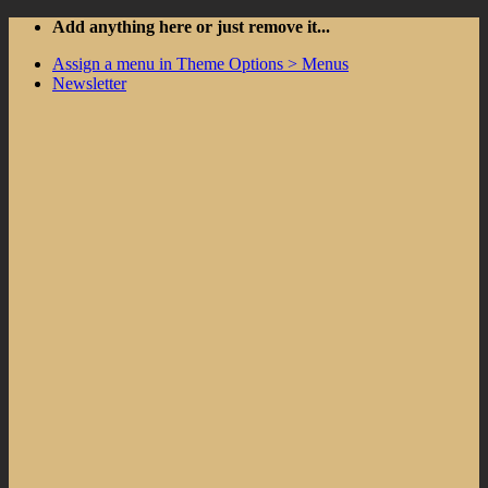
Skip
Add anything here or just remove it...
to
Assign a menu in Theme Options > Menus
content
Newsletter