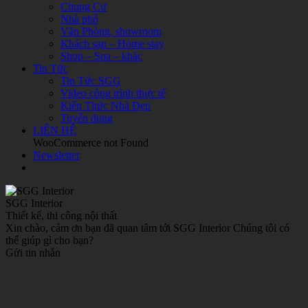
Chung Cư
Nhà phố
Văn Phòng, showroom
Khách sạn – Home stay
Shop – Spa – khác
Tin Tức
Tin Tức SGG
Video công trình thực tế
Kiến Thức Nhà Đẹp
Tuyển dụng
LIÊN HỆ
WooCommerce not Found
Newsletter
SGG Interior
Thiết kế, thi công nội thất
Xin chào, cảm ơn bạn đã quan tâm tới SGG Interior Chúng tôi có
thể giúp gì cho bạn?
Gửi tin nhắn