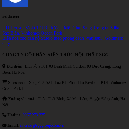
noithatsgg
HH House | Một Chút Bình Yên, Một Chút Sang Trọng tại Villa
Sao Biển, Vinhomes Ocean Park
Biến hoá cho căn hộ Studio theo phong cách Wabisabi | Goldmark
City
CÔNG TY CỔ PHẦN KIẾN TRÚC NỘI THẤT SGG
Địa điểm
: Liền kề SH01-03 Bình Minh Garden, 93 Đức Giang, Long
Biên, Hà Nội.
Showroom
: ShopP101S21, Tòa P1, Phân khu Pavilion, KĐT Vinhomes
Ocean Park I
Xưởng sản xuất
: Thôn Thái Bình, Xã Mai Lâm, Huyện Đông Anh, Hà
Nội.
Hotline
:
0967.273.335
Email
:
interior@sgggroup.com.vn