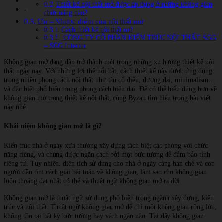
Thiết kế nội thất mở được áp dụng ở những không gian
-
chức năng nào?
Ưu – Nhược điểm của nội thất mở
Cách thiết kế nội thất mở
CÔNG TY CỔ PHẦN KIẾN TRÚC NỘI THẤT SGG
– SGG Interior
Không gian mở đang dần trở thành một trong những xu hướng thiết kế nội
thất ngày nay. Với những lợi thế nổi bật, cách thiết kế này được ứng dụng
trong nhiều phong cách nội thất như tân cổ điển, đương đại, minimalism…
và đặc biệt phổ biến trong phong cách hiện đại. Để có thể hiểu đúng hơn về
không gian mở trong thiết kế nội thất, cùng Byzan tìm hiểu trong bài viết
này nhé.
Khái niệm không gian mở là gì?
Kiến trúc nhà ở ngày xưa thường xây dựng tách biệt các phòng với chức
năng riêng, và chúng được ngăn cách bởi một bức tường để đảm bảo tính
riêng tư. Tuy nhiên, diện tích sử dụng cho nhà ở ngày càng hạn chế và con
người dần tìm cách giải bài toán về không gian, làm sao cho không gian
luôn thoáng đạt nhất có thể và thuật ngữ không gian mở ra đời.
Không gian mở là thuật ngữ sử dụng phổ biến trong ngành xây dựng, kiến
trúc và nội thất. Thuật ngữ không gian mở để chỉ một không gian rộng lớn,
không tồn tại bất kỳ bức tường hay vách ngăn nào. Tại đây không gian